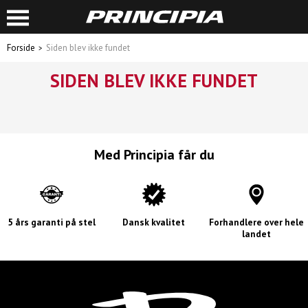
Forside
Siden blev ikke fundet
SIDEN BLEV IKKE FUNDET
Med Principia får du
5 års garanti på stel
Dansk kvalitet
Forhandlere over hele
landet