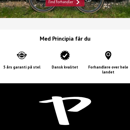
Find forhandler
Med Principia får du
5 års garanti på stel
Dansk kvalitet
Forhandlere over hele
landet