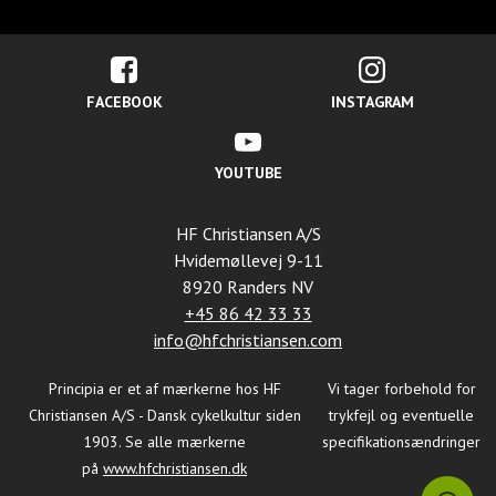
FACEBOOK
INSTAGRAM
YOUTUBE
HF Christiansen A/S
Hvidemøllevej 9-11
8920 Randers NV
+45 86 42 33 33
info@hfchristiansen.com
Principia er et af mærkerne hos
HF
Vi tager forbehold for
Christiansen A/S - Dansk cykelkultur siden
trykfejl og eventuelle
1903
. Se alle mærkerne
specifikationsændringer
på
www.hfchristiansen.dk