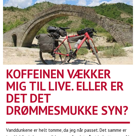
KOFFEINEN VÆKKER
MIG TIL LIVE. ELLER ER
DET DET
DRØMMESMUKKE SYN?
Vanddunkene er helt tomme, da jeg når passet. Det samme er