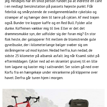
jeg. Heldigvis har en snild person fundet på at indrette en café
i en nedlagt benzinstation på passets højeste punkt. Flår
febrilsk og smårystende de svedgennemblødte cykelsko og
strømper af og hænger dem til tørre på cyklen. Af med trøjen
også. Bunder tre kopper kaffe og en Red Bull. Fylder alle
dunke. Koffeinen vækker mig til live. Eller er det det
drømmesmukke syn, der udfolder sig der foran mig? En stor
flok heste, der galopperer frit mellem de blomstrende gule
gyvelbuske, der i kilometerlange bølger svøber sig om
skråningerne ud mod kysten. Nedad herfra, kun nedad, de
sidste 25 kilometer på albansk asfalt. Jeg når Ksamil sidst på
eftermiddagen. Cykler ned ad en skramlet grusvej til en lille
tom lagune og kaster mig i saltvandet. Ser solen gå ned over
Korfu fra en hængekøje under vinrankerne på klipperne over
havet. Derfra går turen hjem i morgen.